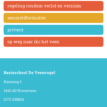
regeling rondom verlof en verzuim
aanmeldformulier
privacy
op weg naar ikc het veen
Basisschool De Veenvogel
Hazeweg 3
2441 AD Nieuwveen
0172-538854