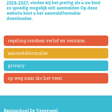
2026-2027
, vinden wij het prettig als u uw kind
zo spoedig mogelijk wilt aanmelden Op deze
website kunt u het aanmeldformulier
downloaden.
regeling rondom verlof en verzuim
aanmeldformulier
privacy
op weg naar ikc het veen
Basisschool De Veenvogel